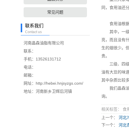
同，食用油还
常见问题
食用油根据其
联系我们
其中，一级、
Contact us
亮，而且没有
河南晶森油脂有限公司
生的烟很少。
联系：
贵。
手机：13526131712
三级、四级的
电话：
油有大豆的味
邮箱：
其中杂质比较
网址：http://hebei.hnjsyzgs.com/
我们晶森油
地址：河南新乡卫辉后河镇
询。
相关标签： 食
上一个：
河北
下一个：
河北