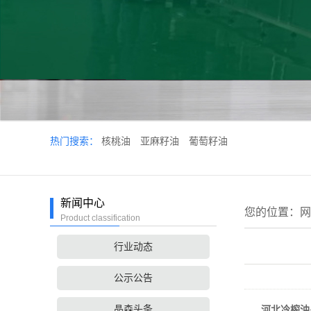
热门搜索：
核桃油
亚麻籽油
葡萄籽油
新闻中心
您的位置：
网
Product classification
行业动态
公示公告
晶森头条
河北冷榨油