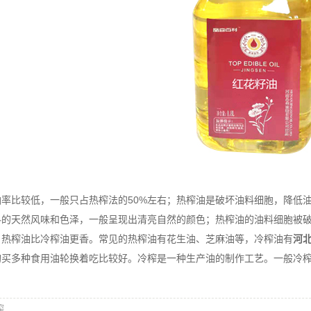
比较低，一般只占热榨法的50%左右；热榨油是破坏油料细胞，降低油
料的天然风味和色泽，一般呈现出清亮自然的颜色；热榨油的油料细胞被
；热榨油比冷榨油更香。常见的热榨油有花生油、芝麻油等，冷榨油有
河
购买多种食用油轮换着吃比较好。冷榨是一种生产油的制作工艺。一般冷榨
榨