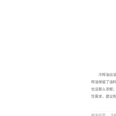
冷榨油出油率
榨油保留了油
也没那么浓郁
饪需求，建议
相关标签： 冷