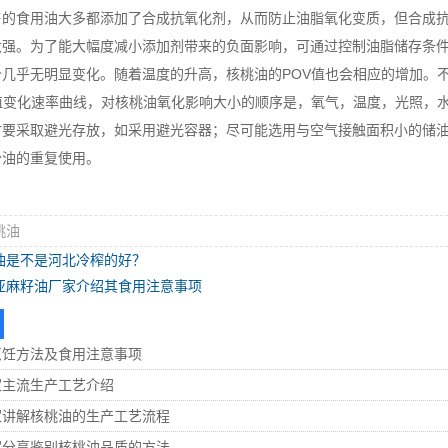
食用油大多都添加了合成抗氧化剂，从而防止油脂氧化变质，但合成抗
太强。为了能大幅度减小添加剂带来的负面影响，可通过控制油脂储存条
价几乎无明显变化。随着温度的升高，核桃油的POV值也会相应的增加。
V值变化速率曲线，对核桃油氧化影响大小的顺序是，氧气，温度，光照，
时要采取避光存放，如采用避光容器；尽可能选用与空气接触面积小的储
少油的重复使用。
桃油
油是不是河北冷榨的好？
亚麻籽油厂家介绍其食用注意事项
烹饪方法及食用注意事项
家主流生产工艺介绍
家讲解核桃油的生产工艺流程
家分享鉴别核桃油品质的方法