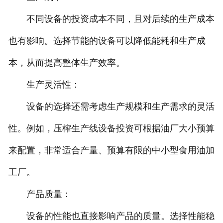
不同设备的投资成本不同，且对后续的生产成本
也有影响。选择节能的设备可以降低能耗和生产成
本，从而提高整体生产效率。
生产灵活性：
设备的选择还需考虑生产规模和生产需求的灵活
性。例如，压榨生产线设备投资可根据油厂大小预算
来配置，非常适合产量、预算有限的中小型食用油加
工厂。
产品质量：
设备的性能也直接影响产品的质量。选择性能稳