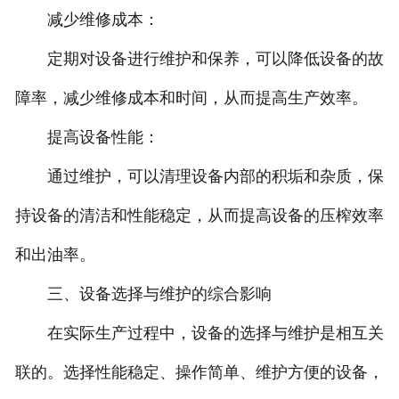
减少维修成本：
定期对设备进行维护和保养，可以降低设备的故
障率，减少维修成本和时间，从而提高生产效率。
提高设备性能：
通过维护，可以清理设备内部的积垢和杂质，保
持设备的清洁和性能稳定，从而提高设备的压榨效率
和出油率。
三、设备选择与维护的综合影响
在实际生产过程中，设备的选择与维护是相互关
联的。选择性能稳定、操作简单、维护方便的设备，