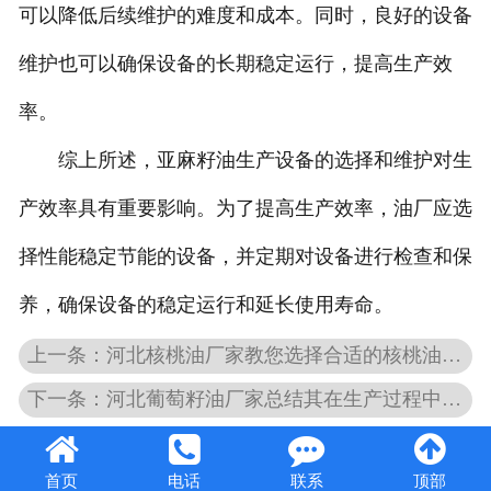
可以降低后续维护的难度和成本。同时，良好的设备
维护也可以确保设备的长期稳定运行，提高生产效
率。
综上所述，亚麻籽油生产设备的选择和维护对生
产效率具有重要影响。为了提高生产效率，油厂应选
择性能稳定节能的设备，并定期对设备进行检查和保
养，确保设备的稳定运行和延长使用寿命。
上一条：河北核桃油厂家教您选择合适的核桃油生产设备
下一条：河北葡萄籽油厂家总结其在生产过程中的提取方法
首页
电话
联系
顶部