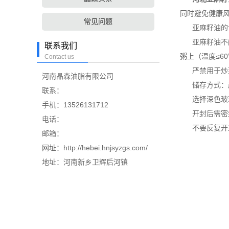
同时避免健康
常见问题
亚麻籽油的食
亚麻籽油不耐高
联系我们
粥上（温度≤6
Contact us
严禁用于炒菜
河南晶森油脂有限公司
储存方式：
联系：
选择深色玻璃
手机：13526131712
开封后需密封
电话：
不要反复开盖
邮箱：
网址：http://hebei.hnjsyzgs.com/
地址：河南新乡卫辉后河镇