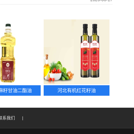
麻籽甘油二酯油
河北有机红花籽油
联系我们
|