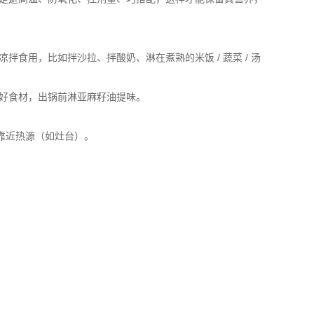
食用，比如拌沙拉、拌酸奶、淋在煮熟的米饭 / 蔬菜 / 汤
好食材，出锅前淋亚麻籽油提味。
靠近热源（如灶台）。