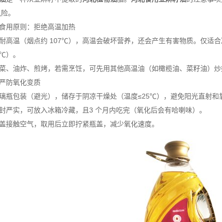
风险。
用原则：拒绝高温加热
温（烟点约 107℃），高温会破坏营养，还会产生有害物质。仅适合凉拌
0℃）。
、油炸、煎烤，若需烹饪，可先⽤其他高温油（如橄榄油、菜籽油）炒
严防氧化变质
瓶包装（避光），储存于阴凉干燥处（温度≤25℃），避免阳光直射和
严实，可放入冰箱冷藏，且3 个月内吃完（氧化后会有哈喇味）。
接触空气，取用后立即拧紧瓶盖，减少氧化速度。