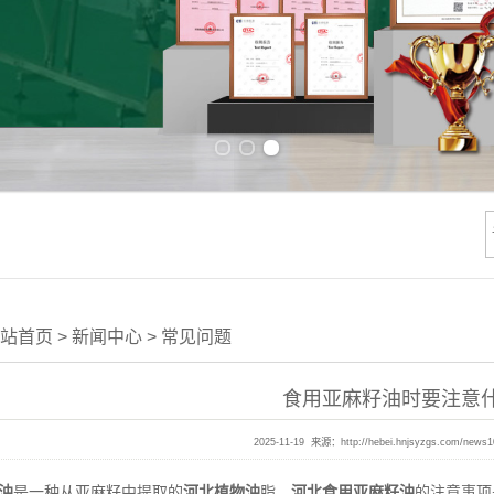
Previous slide
Next slide
站首页
>
新闻中心
>
常见问题
食用亚麻籽油时要注意
2025-11-19 来源：
http://hebei.hnjsyzgs.com/news
油
是一种从亚麻籽中提取的
河北植物油
脂。
河北食用亚麻籽油
的注意事项