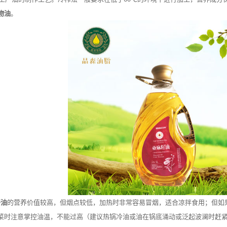
物油
。
籽油
的营养价值较高，但烟点较低，加热时非常容易冒烟，适合凉拌食用；但如
菜时注意掌控油温，不能过高（建议热锅冷油或油在锅底涌动或泛起波澜时赶