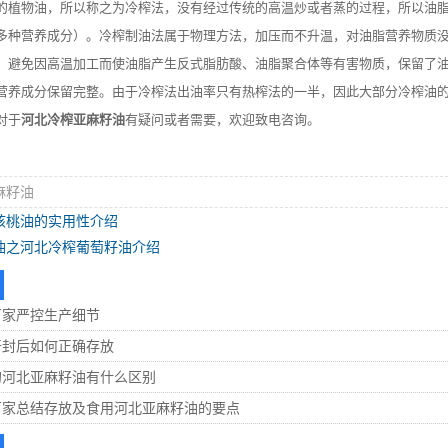
的植物油，所以称之为冷榨法，没有经过传统的高温炒或者蒸的过程，所以油
多种营养成分）。冷榨制油法属于物理方法，加压而不升温，对油脂营养物质
，避免因高温加工而使油脂产生反式脂肪酸、油脂聚合体等有害物质，保留了油
营养成分保留完整。由于冷榨法出油率只有热榨法的一半，因此大部分冷榨油的
对于
河北冷榨亚麻籽油
有疑问或者需要，欢迎致电咨询。
麻籽油
核桃油的实用性介绍
油之河北冷榨葡萄籽油介绍
厂家严控生产细节
开封后如何正确存放
的河北亚麻籽油有什么区别
厂家总结存放及食用河北亚麻籽油的要点