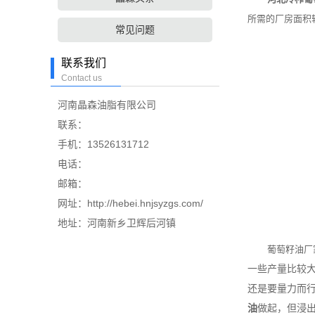
所需的厂房面积
常见问题
联系我们
Contact us
河南晶森油脂有限公司
联系：
手机：13526131712
电话：
邮箱：
网址：http://hebei.hnjsyzgs.com/
地址：河南新乡卫辉后河镇
葡萄籽油厂
一些产量比较
还是要量力而
油
做起，但浸