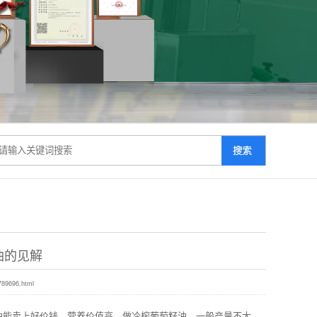
油的见解
789696.html
油能卖上好价钱，营养价值高，做冷榨葡萄籽油，一般产量不大，