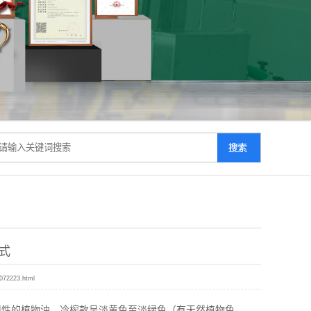
式
1072223.html
用性的植物油。冷榨款呈淡黄色至淡绿色（有天然植物色