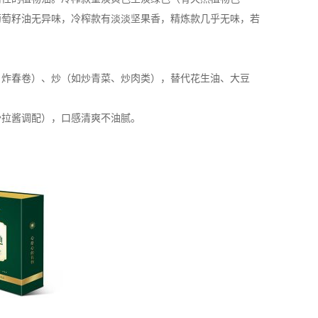
葡萄籽油无异味，冷榨款有淡淡坚果香，精炼款几乎无味，若
、炸春卷）、炒（如炒青菜、炒肉类），替代花生油、大豆
沙拉酱调配），口感清爽不油腻。