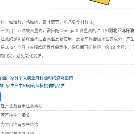
：
：如海鲜、鸡胸肉、绿叶蔬菜，能凸显食材鲜味；
用：亚油酸含量高，需搭配 Omega-3 含量高的油（如
河北亚麻籽油
意的是葡萄籽油不适合高温反复使用，反复煎炸会破坏营养成分，产生
是18-24 个月（冷榨款因营养保留多，保质期可能略短，约 18 个月
个月内用完，避免氧化变质。
籽油厂家分享采购亚麻籽油时的避坑指南
油厂家生产中如何确保核桃油的品质
烹饪方法及食用注意事项
厂家严控生产细节
作为食用油有哪些优势
家主流生产工艺介绍