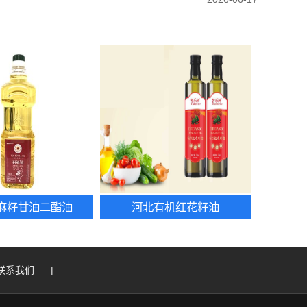
麻籽甘油二酯油
河北有机红花籽油
联系我们
|