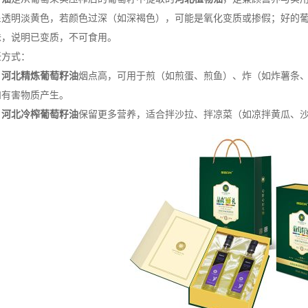
呈透明淡黄色，若颜色过深（如深褐色），可能是氧化变质或掺假；好的
味，说明已变质，不可食用。
方式：
：
河北精炼葡萄籽油
烟点高，可用于煎（如煎蛋、煎鱼）、炸（如炸薯条
和有害物质产生。
：
河北冷榨葡萄籽油
保留更多营养，适合拌沙拉、拌凉菜（如凉拌黄瓜、