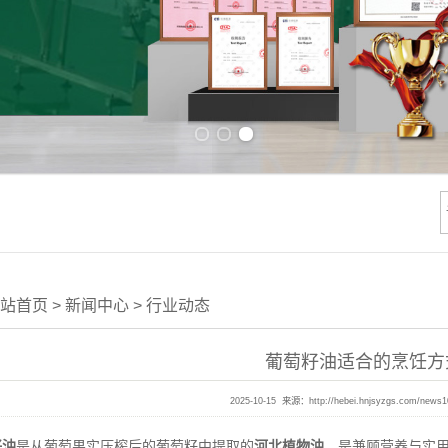
Previous slide
Next slide
站首页
>
新闻中心
>
行业动态
葡萄籽油适合的烹饪方
2025-10-15 来源：
http://hebei.hnjsyzgs.com/news
籽油
是从葡萄果实压榨后的葡萄籽中提取的
河北植物油
，是兼顾营养与实