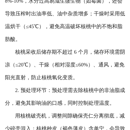
8%-10%，水分过高易滋生微生物（如霉菌），还会
导致压榨时出油率低、油中杂质增多；干燥时采用低
温烘干（≤45℃），避免高温破坏核桃中的不饱和脂
肪酸。
核桃采收后储存期不超过 6 个月，储存环境需阴
凉（≤20℃）、干燥（相对湿度≤60%）、通风，避免
阳光直射，防止核桃氧化变质。
2. 预处理环节：预处理需去除核桃中的非油脂成
分，避免其影响油的口感，同时控制处理温度。
用核桃破壳机，调整间隙确保壳仁分离彻底，减
少碎壳混入；核桃种皮（褐色薄皮）含单宁，会导致