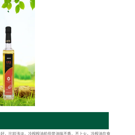
色好，比较浅淡，冷榨榨油机但是油味不香，不上火。冷榨油在食