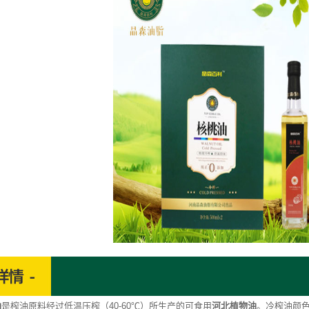
油
是榨油原料经过低温压榨（40-60℃）所生产的可食用
河北植物油
。冷榨油颜