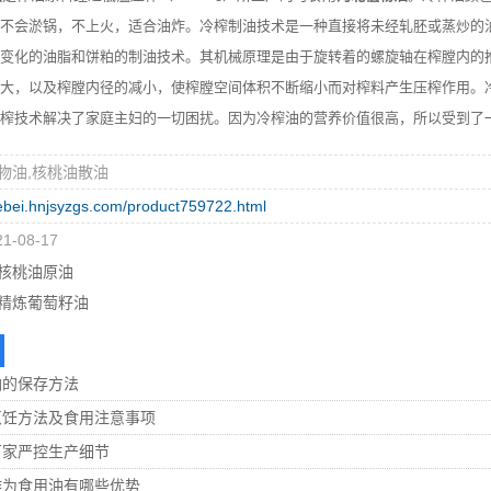
不会淤锅，不上火，适合油炸。冷榨制油技术是一种直接将未经轧胚或蒸炒的油
变化的油脂和饼粕的制油技术。其机械原理是由于旋转着的螺旋轴在榨膛内的
大，以及榨膛内径的减小，使榨膛空间体积不断缩小而对榨料产生压榨作用。
榨技术解决了家庭主妇的一切困扰。因为冷榨油的营养价值很高，所以受到了
物油,核桃油散油
hebei.hnjsyzgs.com/product759722.html
-08-17
核桃油原油
精炼葡萄籽油
油的保存方法
烹饪方法及食用注意事项
厂家严控生产细节
作为食用油有哪些优势