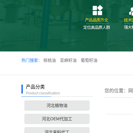
热门搜索：
核桃油
亚麻籽油
葡萄籽油
产品分类
您的位置：
网
Product classification
河北植物油
河北OEM代加工
河北来料代工