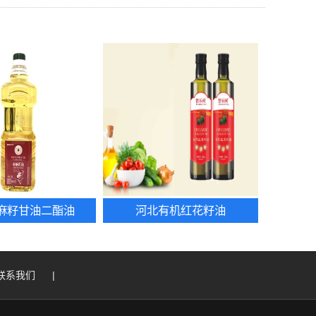
麻籽甘油二酯油
河北有机红花籽油
联系我们
|