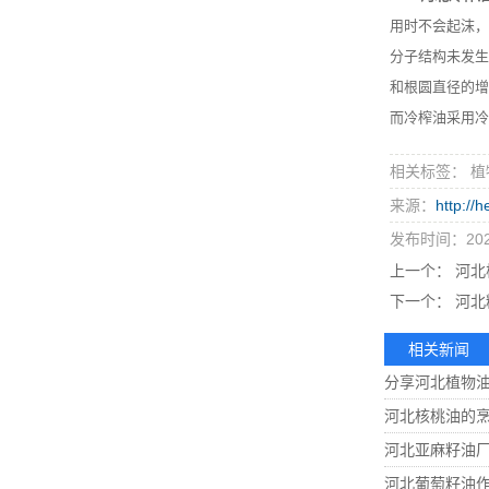
用时不会起沫，
分子结构未发生
和根圆直径的增
而冷榨油采用冷
相关标签： 植
来源：
http://
发布时间：2021
上一个：
河北
下一个：
河北
相关新闻
分享河北植物
河北核桃油的
河北亚麻籽油
河北葡萄籽油