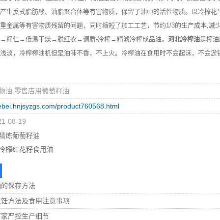
产生反式脂肪酸、油脂聚合体等有害物质，保留了油中的活性物质。以冷榨花
重金属等有害物质残留的问题，同时缩短了加工工艺，节约1/3的生产成本,减
→籽仁→低温干燥→脱红衣→调质-冷榨→精滤冷榨成品油。
河北冷榨油
是榨油
浅淡，冷榨榨油机但是油味不香，不上火。冷榨油在食用时不会起沫，不会淤
物油,零售店用葡萄籽油
hebei.hnjsyzgs.com/product760568.html
-08-19
精炼葡萄籽油
冷榨红花籽食用油
油的保存方法
烹饪方法及食用注意事项
厂家严控生产细节