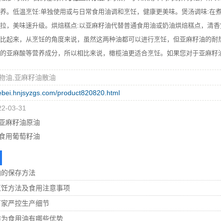
养。低温烹饪:单独使用或与日常食用油调和烹饪，健康更美味。煲汤调味:在
拉，美味速升级。烘焙糕点:以亚麻籽油代替普通食用油或奶油烘焙糕点，清
比起来，从烹饪的角度来说，虽然这两种油都可以进行烹饪，但亚麻籽油的耐
的亚麻酸等营养成分，所以相比来说，橄榄油更适合烹饪。如果您对于亚麻籽
物油,亚麻籽油散油
hebei.hnjsyzgs.com/product820820.html
-03-31
亚麻籽油原油
食用葡萄籽油
油的保存方法
烹饪方法及食用注意事项
厂家严控生产细节
作为食用油有哪些优势