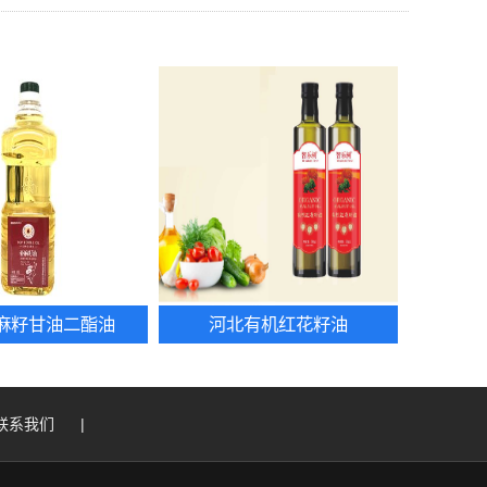
麻籽甘油二酯油
河北有机红花籽油
联系我们
|