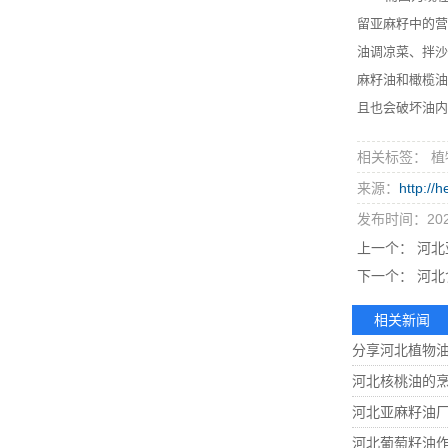
留亚麻籽中的营
油调凉菜、拌沙
麻籽油和橄榄油
且也会破坏油内
相关标签： 植
来源：
http://
发布时间：2022
上一个：
河北
下一个：
河北
相关新闻
分享河北植物
河北核桃油的
河北亚麻籽油
河北葡萄籽油