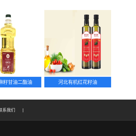
麻籽甘油二酯油
河北有机红花籽油
联系我们
|