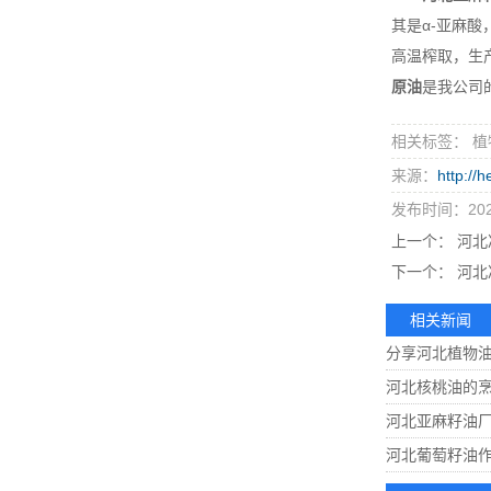
其是α-亚麻酸
高温榨取，生
原油
是我公司
相关标签： 植
来源：
http://
发布时间：2023
上一个：
河北
下一个：
河北
相关新闻
分享河北植物
河北核桃油的
河北亚麻籽油
河北葡萄籽油