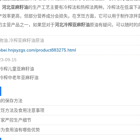
，
河北亚麻籽油
的生产工艺主要有冷榨法和热榨法两种。冷榨法在低温下
产效率更高，但部分营养成分会损失。在烹饪方面，它可以用于制作凉拌
的主营产品之一，如果您对于
河北冷榨亚麻籽油
原油有疑问，可以随时的
物油,冷榨亚麻籽油原油
hebei.hnjsyzgs.com/product883275.html
-09-15
冷榨儿童亚麻籽油
冷榨中老年亚麻籽油
油的保存方法
烹饪方法及食用注意事项
厂家严控生产细节
作为食用油有哪些优势