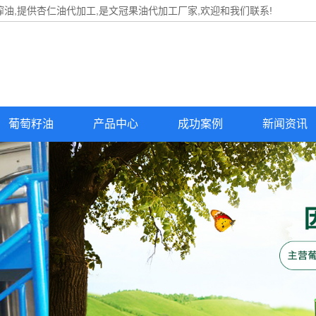
油,提供
杏仁油代加工
,是文冠果油代加工厂家,欢迎和我们联系!
葡萄籽油
产品中心
成功案例
新闻资讯