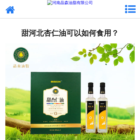
网站首页
核桃油
甜河北杏仁油可以如何食用？
亚麻籽油
葡萄籽油
产品中心
成功案例
新闻资讯
联系晶森
走进晶森